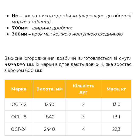
Hc
–
повна висота драбини (відповідно до обраної
марки з таблиці).
700
мм
–
ширина драбини
300
мм –
крок між кожною наступною сходинкою
Захисне огородження драбини виготовляється зі смуги
40×40×4
мм. Їх марки відповідають довжині, яка зростає
з кроком 600 мм:
Кількість
Марка
Висота, мм
Маса, кг
дуг
ОСГ-12
1240
2
13,0
ОСГ-18
1840
3
18,1
ОСГ-24
2440
4
22,3