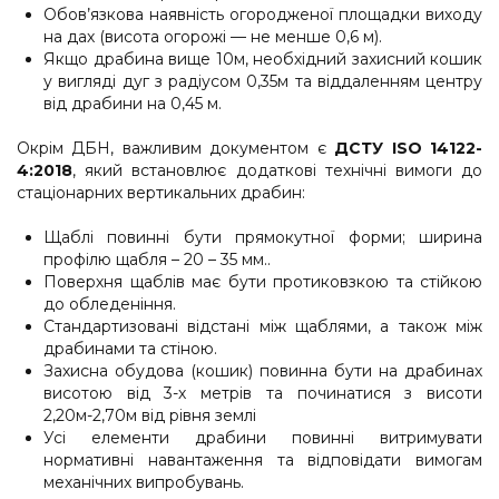
Обов’язкова наявність огородженої площадки виходу
на дах (висота огорожі — не менше 0,6 м).
Якщо драбина вище 10м, необхідний захисний кошик
у вигляді дуг з радіусом 0,35м та віддаленням центру
від драбини на 0,45 м.
Окрім ДБН, важливим документом є
ДСТУ ISO 14122-
4:2018
, який встановлює додаткові технічні вимоги до
стаціонарних вертикальних драбин:
Щаблі повинні бути прямокутної форми; ширина
профілю щабля – 20 – 35 мм..
Поверхня щаблів має бути протиковзкою та стійкою
до обледеніння.
Стандартизовані відстані між щаблями, а також між
драбинами та стіною.
Захисна обудова (кошик) повинна бути на драбинах
висотою від 3-х метрів та починатися з висоти
2,20м-2,70м від рівня землі
Усі елементи драбини повинні витримувати
нормативні навантаження та відповідати вимогам
механічних випробувань.