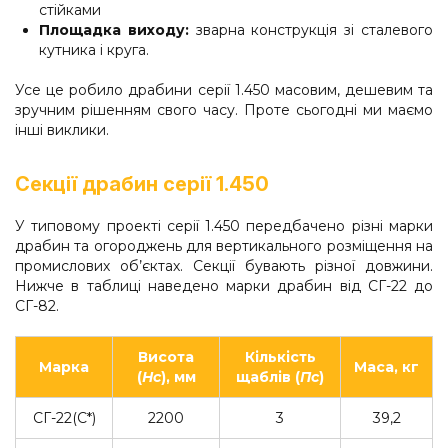
стійками
Площадка виходу:
зварна конструкція зі сталевого
кутника і круга.
Усе це робило драбини серії 1.450 масовим, дешевим та
зручним рішенням свого часу. Проте сьогодні ми маємо
інші виклики.
Секції драбин серії 1.450
У типовому проекті серії 1.450 передбачено різні марки
драбин та огороджень для вертикального розміщення на
промислових об’єктах. Секції бувають різної довжини.
Нижче в таблиці наведено марки драбин від СГ-22 до
СГ-82.
Висота
Кількість
Марка
Маса, кг
(
Нс
), мм
щаблів
(
Пс
)
СГ-22(С*)
2200
3
39,2