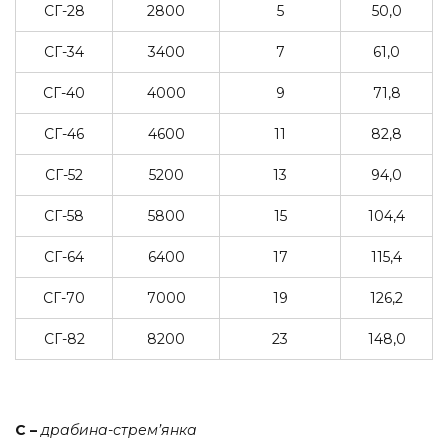
СГ-28
2800
5
50,0
СГ-34
3400
7
61,0
СГ-40
4000
9
71,8
СГ-46
4600
11
82,8
СГ-52
5200
13
94,0
СГ-58
5800
15
104,4
СГ-64
6400
17
115,4
СГ-70
7000
19
126,2
СГ-82
8200
23
148,0
С –
драбина-стрем
’
янка