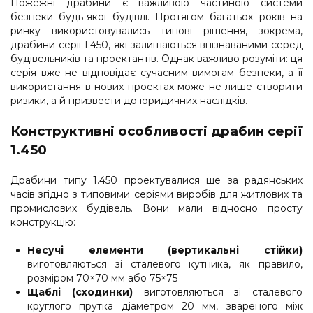
Пожежні драбини є важливою частиною системи
безпеки будь-якої будівлі. Протягом багатьох років на
ринку використовувались типові рішення, зокрема,
драбини серії 1.450, які залишаються впізнаваними серед
будівельників та проектантів. Однак важливо розуміти: ця
серія вже не відповідає сучасним вимогам безпеки, а її
використання в нових проектах може не лише створити
ризики, а й призвести до юридичних наслідків.
Конструктивні особливості драбин серії
1.450
Драбини типу 1.450 проектувалися ще за радянських
часів згідно з типовими серіями виробів для житлових та
промислових будівель. Вони мали відносно просту
конструкцію:
Несучі елементи (вертикальні стійки)
виготовляються зі сталевого кутника, як правило,
розміром 70×70 мм або 75×75
Щаблі (сходинки)
виготовляються зі сталевого
круглого прутка діаметром 20 мм, звареного між