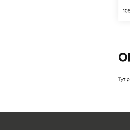
106
О
Тут 