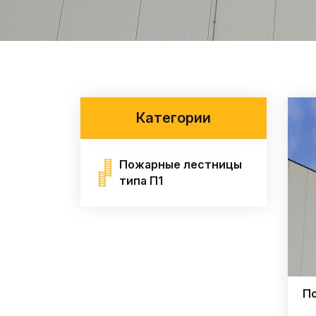
Категории
Пожарные лестницы
типа П1
По